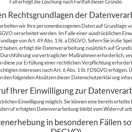
Fall erfolgt die Löschung nach Fortfall dieser Gründe.
en Rechtsgrundlagen der Datenverarb
rarbeiten wir Ihre personenbezogenen Daten auf Grundlage von 
SGVO verarbeitet werden. Im Falle einer ausdrücklichen Einw
dlage von Art. 49 Abs. 1 lit. a DSGVO. Sofern Sie in die Spe
igt haben, erfolgt die Datenverarbeitung zusätzlich auf Grundl
 Durchführung vorvertraglicher Maßnahmen erforderlich, verar
iese zur Erfüllung einer rechtlichen Verpflichtung erforderli
igten Interesses nach Art. 6 Abs. 1 lit. f DSGVO erfolgen. Ü
in den folgenden Absätzen dieser Datenschutzerklärung infor
uf Ihrer Einwilligung zur Datenverar
lichen Einwilligung möglich. Sie können eine bereits erteilte 
derruf erfolgten Datenverarbeitung bleibt vom Widerruf unb
enerhebung in besonderen Fällen so
DSGVO)