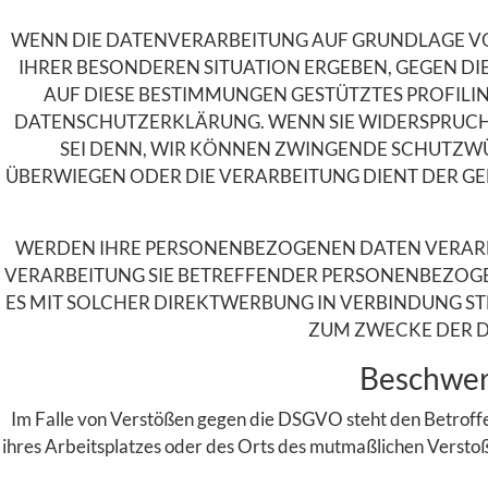
WENN DIE DATENVERARBEITUNG AUF GRUNDLAGE VON AR
IHRER BESONDEREN SITUATION ERGEBEN, GEGEN DI
AUF DIESE BESTIMMUNGEN GESTÜTZTES PROFILIN
DATENSCHUTZERKLÄRUNG. WENN SIE WIDERSPRUCH 
SEI DENN, WIR KÖNNEN ZWINGENDE SCHUTZWÜR
ÜBERWIEGEN ODER DIE VERARBEITUNG DIENT DER 
WERDEN IHRE PERSONENBEZOGENEN DATEN VERARBEI
VERARBEITUNG SIE BETREFFENDER PERSONENBEZOGEN
ES MIT SOLCHER DIREKTWERBUNG IN VERBINDUNG S
ZUM ZWECKE DER D
Beschwerd
Im Falle von Verstößen gegen die DSGVO steht den Betroffe
ihres Arbeitsplatzes oder des Orts des mutmaßlichen Versto