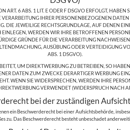
T. 6 ABS. 1 LIT. E ODER F DSGVO ERFOLGT, HABEN SI
E VERARBEITUNG IHRER PERSONENBEZOGENEN DATEN W
G. DIE JEWEILIGE RECHTSGRUNDLAGE, AUF DENEN EIN
EINLEGEN, WERDEN WIR IHRE BETROFFENEN PERSON
DIGE GRÜNDE FÜR DIE VERARBEITUNG NACHWEISEN, D
GELTENDMACHUNG, AUSÜBUNG ODER VERTEIDIGUNG VO
ABS. 1 DSGVO).
TET, UM DIREKTWERBUNG ZU BETREIBEN, SO HABEN S
ER DATEN ZUM ZWECKE DERARTIGER WERBUNG EINZUL
TEHT. WENN SIE WIDERSPRECHEN, WERDEN IHRE PER
IREKTWERBUNG VERWENDET (WIDERSPRUCH NACH ART. 
e­recht bei der zuständigen Aufsich
nen ein Beschwerderecht bei einer Aufsichtsbehörde, insbeso
ßes zu. Das Beschwerderecht besteht unbeschadet anderweitig